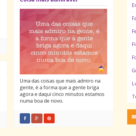
E
F
F
F
F
G
Uma das coisas que mais admiro na
L
gente, é a forma que a gente briga
agora e daqui cinco minutos estamos
T
numa boa de novo.