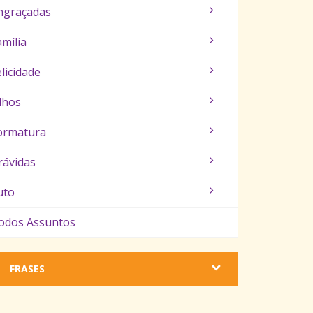
ngraçadas
amília
elicidade
ilhos
ormatura
rávidas
uto
odos Assuntos
FRASES