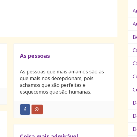
A
A
B
C
As pessoas
C
As pessoas que mais amamos são as
C
que mais nos decepcionam, pois
achamos que são perfeitas e
C
esquecemos que são humanas.
D
D
D
Coisa mais admirável