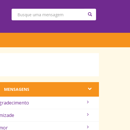
MENSAGENS
gradecimento
mizade
mor