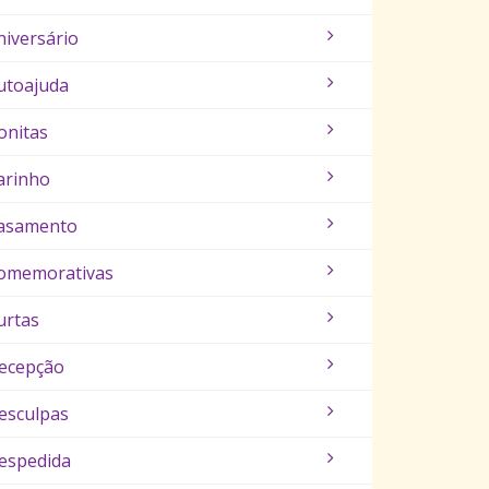
niversário
utoajuda
onitas
arinho
asamento
omemorativas
urtas
ecepção
esculpas
espedida