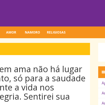
AMOR
NAMORO
RELIGIOSAS
em ama não há lugar
to, só para a saudade
A
nte a vida nos
A
gria. Sentirei sua
A