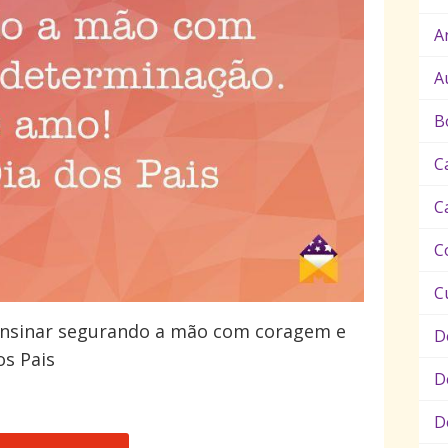
A
A
B
C
C
C
C
 é ensinar segurando a mão com coragem e
D
os Pais
D
D