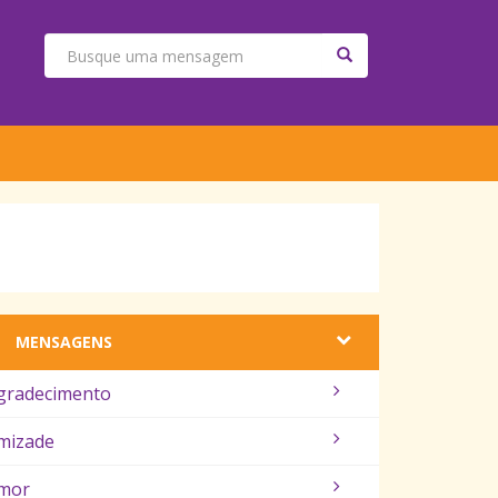
MENSAGENS
gradecimento
mizade
mor