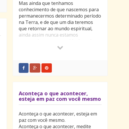
Mas ainda que tenhamos
conhecimento de que nascemos para
permanecermos determinado período
na Terra, e de que um dia teremos
que retornar ao mundo espiritual,
ainda assim nunca estamos
preparados para a partida daqueles a
quem amamos.
Ao partirem deixam um enorme vazio
em nossos corações e a dor da
incerteza, da dúvida. Nestes
momentos não podemos permitir que
o desalento, a dor e a tristeza tomem
conta de nós.
Aconteça o que acontecer,
Devemos elevar o nosso pensamento
esteja em paz com você mesmo
a Deus e a Jesus pedindo forças,
ânimo e coragem para
Aconteça o que acontecer, esteja em
prosseguirmos, pois a vida segue.
paz com você mesmo.
Quem partiu tem uma nova trajetória
Aconteça o que acontecer, medite