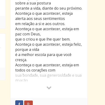
a seguir e quem ficou também tem de
sobre a sua postura
continuar o aprendizado aqui na
perante a vida, diante do seu próximo.
Terra.
Aconteça o que acontecer, esteja
alerta aos seus sentimentos
Mas tenhamos uma certeza: a morte
em relação a si e aos outros.
não existe. O que ocorre é apenas
Aconteça o que acontecer, esteja em
uma mudança de estado.
paz com Deus,
Sigamos em frente com a certeza de
que o criou e que lhe quer bem.
que os laços que nos unem aos que
Aconteça o que acontecer, esteja feliz,
partiram não se rompem, ao
porque a vida
contrário, quando baseados no amor
é a melhor escola para que você
verdadeiro tornam-se cada vez mais
cresça.
fortes.
Aconteça o que acontecer, esteja em
todos os corações com
Além disso, chegará o dia em que na
sua bondade, sua generosidade e sua
eternidade nos encontraremos na
doação.
grande família universal, pois somos
Aconteça o que acontecer, esteja ativa
todos filhos de um mesmo Pai, que
na vida, pois passiva
nos ama e que deseja nos ver unidos
e trancada, nada lucrará a não ser a
única e exclusivamente pelo amor.
estagnação.