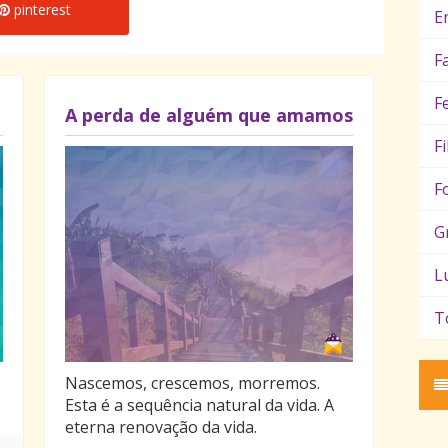
pinterest
E
F
F
A perda de alguém que amamos
F
F
G
L
T
Nascemos, crescemos, morremos.
Esta é a sequência natural da vida. A
eterna renovação da vida.