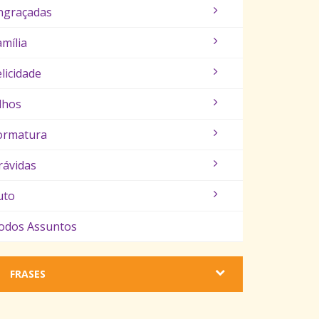
ngraçadas
amília
elicidade
ilhos
ormatura
rávidas
uto
odos Assuntos
FRASES