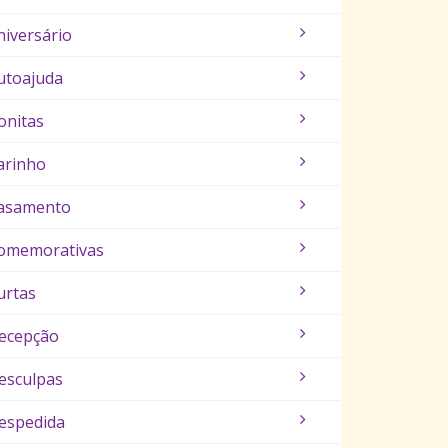
niversário
utoajuda
onitas
arinho
asamento
omemorativas
urtas
ecepção
esculpas
espedida