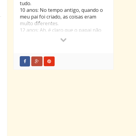
tudo.
10 anos: No tempo antigo, quando o
meu pai foi criado, as coisas eram
muito diferentes.
12 anos: Ah, é claro que o papai não
sabe nada sobre isso. É muito velho
para se lembrar da sua infância.
14 anos: Não ligue para o que meu pai
diz. Ele é tão antiquado!
21 anos: Ele? Meu Deus, ele está
totalmente desatualizado!
25 anos: Meu pai entende um pouco
disso, mas pudera! É tão velho!
30 anos: Talvez devêssemos pedir a
opinião do papai. Afinal de contas, ele
tem muita experiência.
35 anos: Não vou fazer coisa alguma
antes de falar com o papai.
40 anos: Eu me pergunto como o
papai teria lidado com isso. Ele tem
s