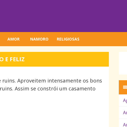
AMOR
NAMORO
RELIGIOSAS
E FELIZ
e ruins. Aproveitem intensamente os bons
 ruins. Assim se constrói um casamento
A
A
A