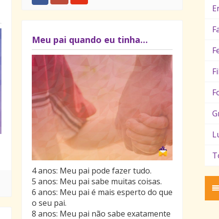
E
F
Meu pai quando eu tinha…
F
F
F
G
L
T
4 anos: Meu pai pode fazer tudo.
5 anos: Meu pai sabe muitas coisas.
6 anos: Meu pai é mais esperto do que
o seu pai.
8 anos: Meu pai não sabe exatamente