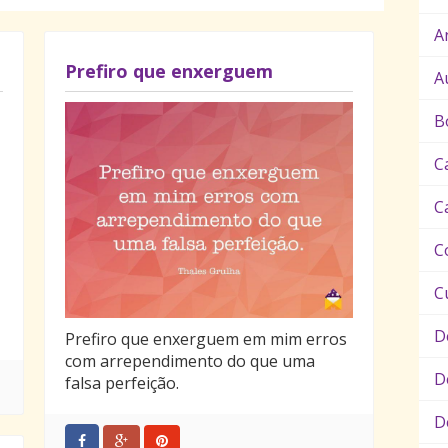
A
Prefiro que enxerguem
A
B
C
C
C
C
D
Prefiro que enxerguem em mim erros
com arrependimento do que uma
D
falsa perfeição.
D