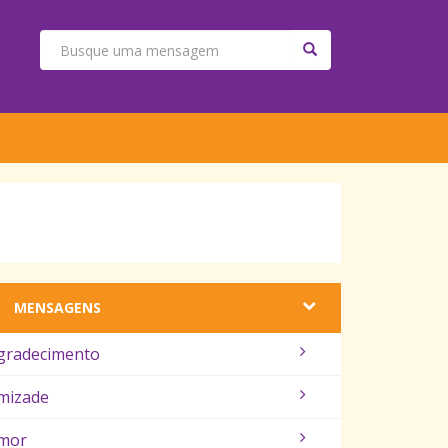
MENSAGENS
gradecimento
mizade
mor