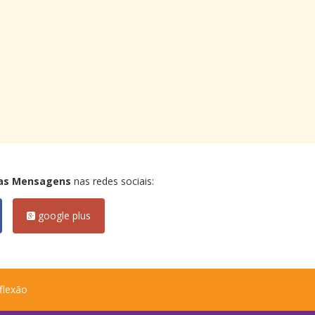
as Mensagens
nas redes sociais:
google plus
flexão