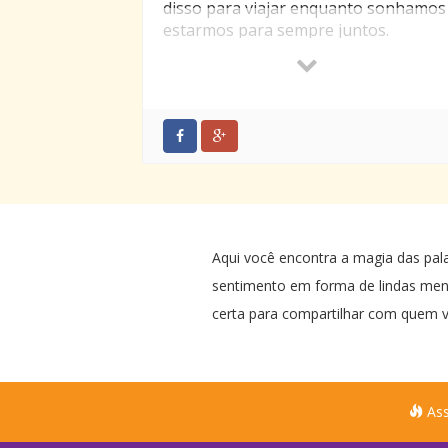
disso para viajar enquanto sonhamos
estarmos para sempre juntos.
Um pedaço do mar? Nem a mais linda
praia é mais linda do que uma lágrima
de felicidade rolando por teu rosto.
Ah, meu amor, quão difícil é te dar um
presente.
A culpa é só tua: tua perfeição, teu
sorriso, tuas mãos, o amor que me
tens. Tudo isso se torna tão pequeno
perto de qualquer coisa que se possa
Aqui você encontra a magia das pal
comprar…
sentimento em forma de lindas me
Mas como eu gostaria de poder dizer,
certa para compartilhar com quem v
de alguma forma, quanto:
Eu Te Amo…
Ass