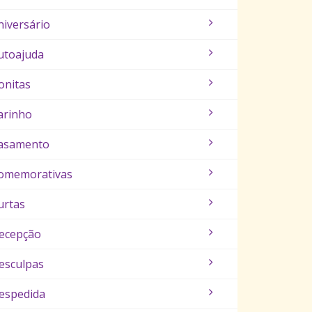
niversário
utoajuda
onitas
arinho
asamento
omemorativas
urtas
ecepção
esculpas
espedida