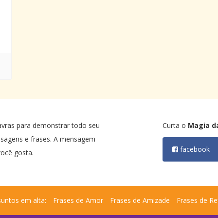
tanto bom senso, e tanta experiência!
50 anos: Eu daria tudo para que o
papai estivesse aqui agora e eu
pudesse falar com ele sobre isso. É
uma pena que eu não tivesse
percebido o quanto era inteligente.
Teria aprendido muito com ele.
avras para demonstrar todo seu
Curta o
Magia d
nsagens e frases. A mensagem
facebook
ocê gosta.
untos em alta:
Frases de Amor
Frases de Amizade
Frases de Re