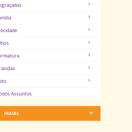
ngraçadas
amília
elicidade
ilhos
ormatura
rávidas
uto
odos Assuntos
FRASES