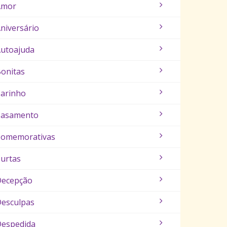
Amor
niversário
utoajuda
onitas
arinho
Casamento
Comemorativas
urtas
Decepção
esculpas
espedida