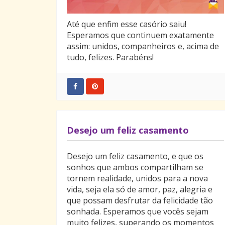
E voltarão contigo, entrelaçadas
Nas tuas longas tranças;
Até que enfim esse casório saiu!
No entanto eu preparei teu leito à
Esperamos que continuem exatamente
sombra
assim: unidos, companheiros e, acima de
Do limoeiro em flor; colhi contente
tudo, felizes. Parabéns!
Folhas com que alastrei o solo ardente
De verde e mole alfombra.
Pelas ondas do tempo arrebatados,
Até à morte iremos,
Soltos ao longo do baixel da vida
Os esquecidos remos.
Desejo um feliz casamento
Firmes, entre o fragor da tempestade,
Gozaremos o bem que amor encerra,
Passaremos assim do sol da terra
Desejo um feliz casamento, e que os
Ao sol da eternidade.
sonhos que ambos compartilham se
tornem realidade, unidos para a nova
vida, seja ela só de amor, paz, alegria e
que possam desfrutar da felicidade tão
sonhada. Esperamos que vocês sejam
muito felizes, superando os momentos