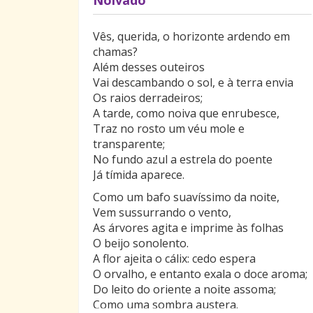
Vês, querida, o horizonte ardendo em
chamas?
Além desses outeiros
Vai descambando o sol, e à terra envia
Os raios derradeiros;
A tarde, como noiva que enrubesce,
Traz no rosto um véu mole e
transparente;
No fundo azul a estrela do poente
Já tímida aparece.
Como um bafo suavíssimo da noite,
Vem sussurrando o vento,
As árvores agita e imprime às folhas
O beijo sonolento.
A flor ajeita o cálix: cedo espera
O orvalho, e entanto exala o doce aroma;
Do leito do oriente a noite assoma;
Como uma sombra austera.