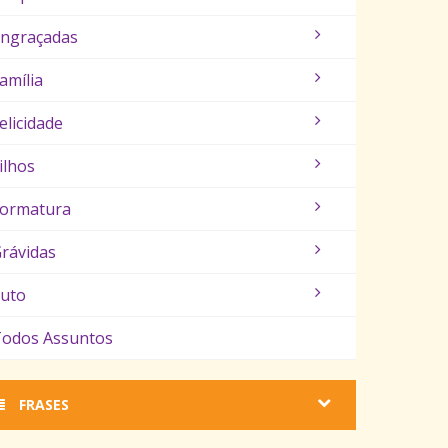
ngraçadas
amília
elicidade
ilhos
ormatura
rávidas
uto
odos Assuntos
FRASES