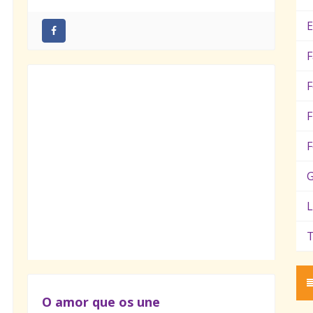
E
F
F
F
F
G
L
T
O amor que os une